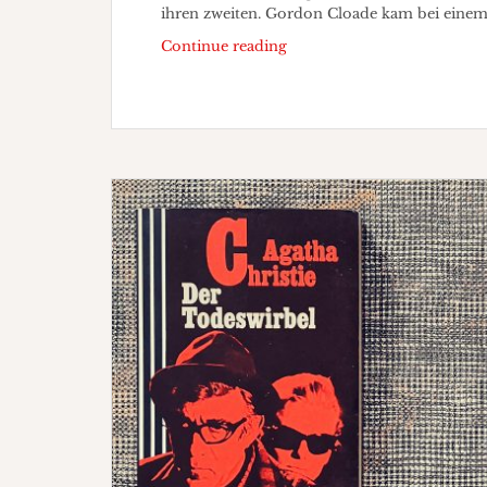
ihren zweiten. Gordon Cloade kam bei ein
Heiden
Continue reading
liest
„Der
Todeswirbel“
Part
2