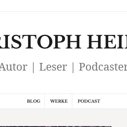
Privatsphäre-
Historie
Einwilligungen
Einstellungen
der
widerrufen
ändern
Privatsphäre-
Einstellungen
ISTOPH HE
Autor | Leser | Podcaste
BLOG
WERKE
PODCAST