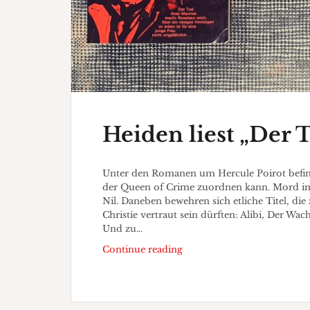
Heiden liest „Der 
Unter den Romanen um Hercule Poirot befind
der Queen of Crime zuordnen kann. Mord im
Nil. Daneben bewehren sich etliche Titel, 
Christie vertraut sein dürften: Alibi, Der W
Und zu…
Heiden
Continue reading
liest
„Der
Todeswirbel“
Part