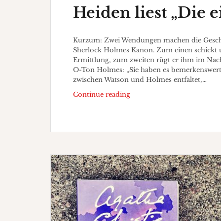
Heiden liest „Die 
Kurzum: Zwei Wendungen machen die Geschic
Sherlock Holmes Kanon. Zum einen schickt un
Ermittlung, zum zweiten rügt er ihm im Nac
O-Ton Holmes: „Sie haben es bemerkenswert sc
zwischen Watson und Holmes entfaltet,…
Heiden
Continue reading
liest
„Die
einsame
Radfahrerin“