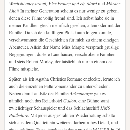
Wachsblumenstrauß, Vier Frauen und ein Mord
und
Mörder
Ahoi!
In meiner Generation scheint es nur wenige zu geben,
denen diese Filme völlig fremd sind. Ich selbst habe sie in
meiner Kindheit gleich mehrfach gesehen, allein oder mit der
Familie. Da ich den kniffligen Plots kaum folgen konnte,
verschwammen die Geschichten für mich zu einem einzigen
Abenteuer. Allein der Name Miss Marple versprach gruslige
Begegnungen, düstere Landhäuser, verschrobene Familien
und stets Robert Morley, der tatsächlich nur in einem der
Filme mitspielte.
Später, als ich Agatha Christies Romane entdeckte, lernte ich
auch die einzelnen Fälle voneinander zu unterscheiden.
Neben dem Landsitz der Familie
Ackenthorpe
gab es
nämlich noch das Reiterhotel
Gallop
, eine Bühne samt
zwielichtiger Schauspieler und das Schlachtschiff
HMS
Battledore
. Mit jeder ausgestrahlten Wiederholung schälte
sich aus dem Quartett ein weiteres, farbenfrohes Detail, und
eines schönen Tages tauchte sie dann auf: die MAUER in
16