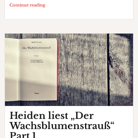
Heiden
Continue reading
liest
„Der
Wachsblumenstrauß“
Part
2
Heiden liest „Der
Wachsblumenstrauß“
Part 1