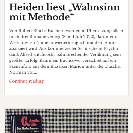
Heiden liest „Wahnsinn
mit Methode“
Von Robert Blochs Büchern werden in Übersetzung allein
noch drei Romane verlegt (Stand Juli 2022), darunter das
Werk, dessen Name unwiederbringlich mit dem Autor
assoziiert wird. Aus kommerzieller Sicht scheint Psycho
dank Alfred Hitchcocks bahnbrechender Verfilmung sein
größter Erfolg. Kaum ein Buchcover verzichtet auf ein
Szenenfoto aus dem Klassiker. Marion unter der Dusche,
Norman vor…
Heiden
Continue reading
liest
„Wahnsinn
mit
Methode“