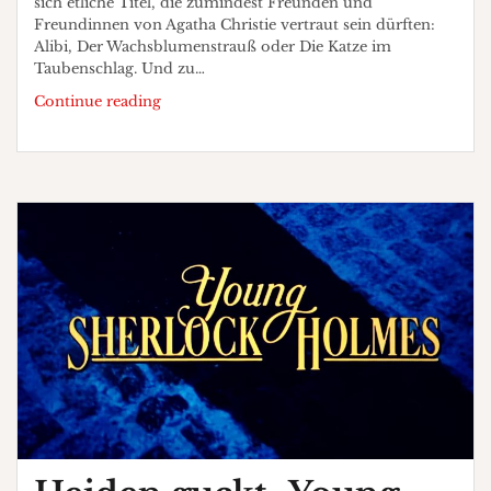
sich etliche Titel, die zumindest Freunden und
Freundinnen von Agatha Christie vertraut sein dürften:
Alibi, Der Wachsblumenstrauß oder Die Katze im
Taubenschlag. Und zu…
Heiden
Continue reading
liest
„Der
Todeswirbel“
Part
1