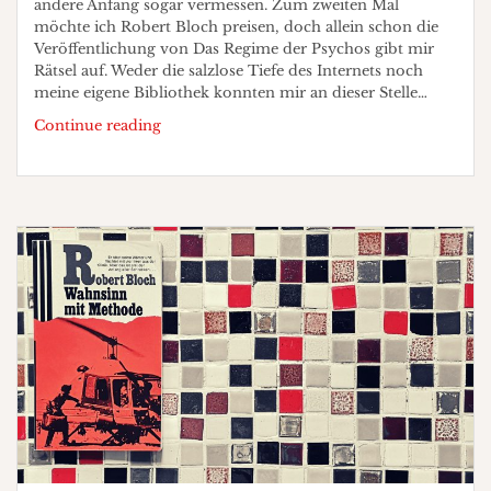
andere Anfang sogar vermessen. Zum zweiten Mal
möchte ich Robert Bloch preisen, doch allein schon die
Veröffentlichung von Das Regime der Psychos gibt mir
Rätsel auf. Weder die salzlose Tiefe des Internets noch
meine eigene Bibliothek konnten mir an dieser Stelle…
Heiden
Continue reading
liest
„Das
Regime
der
Psychos“