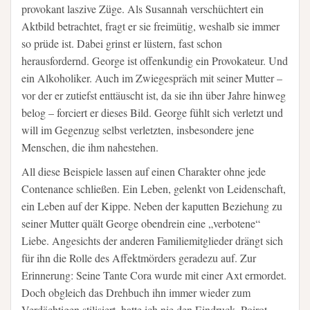
provokant laszive Züge. Als Susannah verschüchtert ein
Aktbild betrachtet, fragt er sie freimütig, weshalb sie immer
so prüde ist. Dabei grinst er lüstern, fast schon
herausfordernd. George ist offenkundig ein Provokateur. Und
ein Alkoholiker. Auch im Zwiegespräch mit seiner Mutter –
vor der er zutiefst enttäuscht ist, da sie ihn über Jahre hinweg
belog – forciert er dieses Bild. George fühlt sich verletzt und
will im Gegenzug selbst verletzten, insbesondere jene
Menschen, die ihm nahestehen.
All diese Beispiele lassen auf einen Charakter ohne jede
Contenance schließen. Ein Leben, gelenkt von Leidenschaft,
ein Leben auf der Kippe. Neben der kaputten Beziehung zu
seiner Mutter quält George obendrein eine „verbotene“
Liebe. Angesichts der anderen Familiemitglieder drängt sich
für ihn die Rolle des Affektmörders geradezu auf. Zur
Erinnerung: Seine Tante Cora wurde mit einer Axt ermordet.
Doch obgleich das Drehbuch ihn immer wieder zum
Verdächtigen stilisiert, hatte ich nie den Eindruck, Poirot